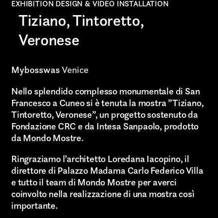
EXHIBITION DESIGN & VIDEO INSTALLATION
Tiziano, Tintoretto,
AREA OF INTEREST*
Veronese
Graphic Design
Mybosswas
Venice
Art projects
Nello splendido complesso monumentale di San
Video post production
Francesco a Cuneo si è tenuta la mostra ”Tiziano,
Tintoretto, Veronese”, un progetto sostenuto da
Sound
Fondazione CRC e da Intesa Sanpaolo, prodotto
da Mondo Mostre.
Video production
Ringraziamo l’architetto Loredana Iacopino, il
Music
direttore di Palazzo Madama Carlo Federico Villa
Still photography
e tutto il team di Mondo Mostre per averci
coinvolto nella realizzazione di una mostra così
Interaction design
importante.