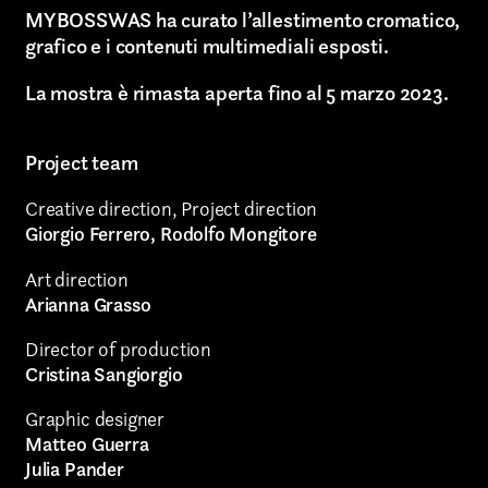
Video photography
MYBOSSWAS ha curato l’allestimento cromatico,
grafico e i contenuti multimediali esposti.
Installations
La mostra è rimasta aperta fino al 5 marzo 2023.
Authorial projects
Project team
Other
Creative direction, Project direction
Giorgio Ferrero, Rodolfo Mongitore
Art direction
TYPE OF
Arianna Grasso
COLLABORATION*
Director of production
Cristina Sangiorgio
Freelance
Graphic designer
Matteo Guerra
Intern
Julia Pander