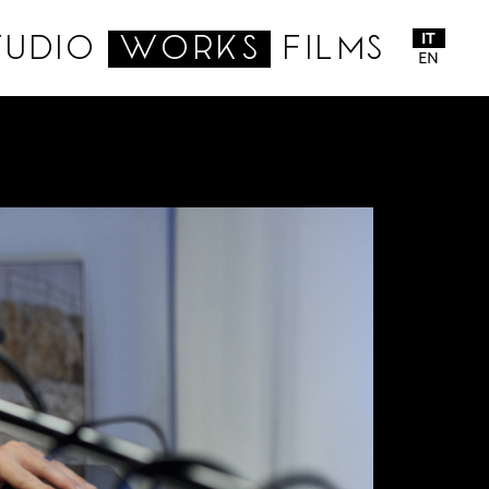
IT
TUDIO
WORKS
FILMS
EN