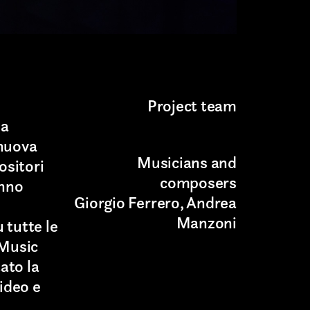
Project team
ha
 nuova
Musicians and
ositori
composers
anno
Giorgio Ferrero, Andrea
Manzoni
 tutte le
 Music
ato la
video e