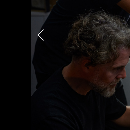
AREA OF INTEREST*
Graphic Design
Video post production
Video production
Still photography
Video photography
Authorial projects
TYPE OF COLLABORA