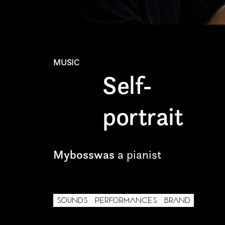
Freelance
Intern
Internship
MUSIC
Self-
Project partner
portrait
Mybosswas
a pianist
First name*
SOUNDS
PERFORMANCES
BRAND