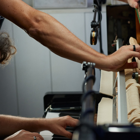
Art projects
Sound
Music
Interaction design
Installations
Other
TION*