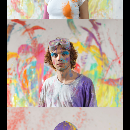
Last name*
Submit
I have read the privacy policy and give consent to
Email*
receive further communications