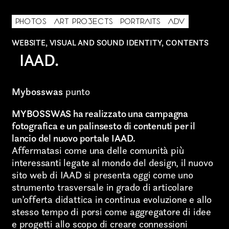
PHOTOS
ART PROJECTS
PORTRAITS
ADV
WEBSITE, VISUAL AND SOUND IDENTITY, CONTENTS
IAAD.
AREA OF INTEREST*
Graphic Design
Mybosswas
punto
MYBOSSWAS ha realizzato una campagna
Art projects
fotografica e un palinsesto di contenuti per il
Video post production
lancio del nuovo portale IAAD.
Affermatasi come una delle comunità più
Sound
interessanti legate al mondo del design, il nuovo
sito web di IAAD si presenta oggi come uno
Video production
strumento trasversale in grado di articolare
un’offerta didattica in continua evoluzione e allo
Music
stesso tempo di porsi come aggregatore di idee
e progetti allo scopo di creare connessioni