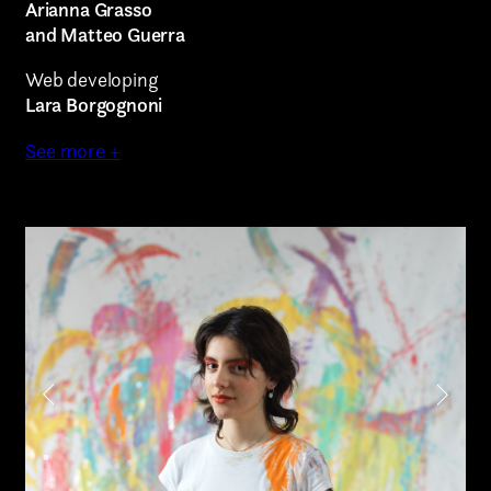
Arianna Grasso
and Matteo Guerra
Intern
Web developing
Internship
Lara Borgognoni
Project partner
See more +
First name*