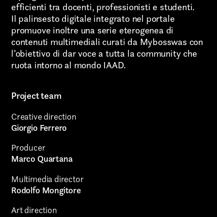
Still photography
efficienti tra docenti, professionisti e studenti.
Il palinsesto digitale integrato nel portale
Interaction design
promuove inoltre una serie eterogenea di
contenuti multimediali curati da Mybosswas con
Video photography
l’obiettivo di dar voce a tutta la community che
ruota intorno al mondo IAAD.
Installations
Authorial projects
Project team
Other
Creative direction
Giorgio Ferrero
Producer
Marco Quartana
TYPE OF
Multimedia director
COLLABORATION*
Rodolfo Mongitore
Art direction
Freelance